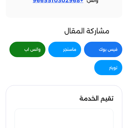
+9665510302968
واتس:
مشاركة المقال
فيس بوك
ماسنجر
واتس اب
تويتر
تقيم الخدمة