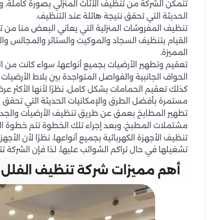
تتمكن الشركة من تنظيف الأثاث المنزلي بصورة كاملة، 
الحديثة التي تحقق نتيجة هائلة عند التنظيف.
تنظيف المفروشات المنزلية التي يعاني البعض منا من تن
القيام بتنظيف السجاد والموكيت والستائر والمجالس وال
المميزة.
تعقيم وتطهير الأرضيات بجميع أنواعها، سواء كانت من الب
الحواف الجانبية والفواصل المتواجدة بين بلاط الأرضيات 
كذلك تعقيم الحمامات بشكل كامل، نظرًا لأنها الأكثر عرضة 
مستمرة بأفضل الطرق والإمكانيات الحديثة التي تحقق نت
تطهير المطابخ بعمق عن طريق تنظيف الأرضيات والجدران 
مشتملات المطبخ، وبعد إجراء تلك الخطوة تتم خطوة الت
تنظيف الأجهزة الكهربائية بجميع أنواعها، نظرًا لأن الأجه
تشغيلها في حال تراكم الشوائب عليها، لذا فإن الشركة
أهم مميزات شركة تنظيف الفلل