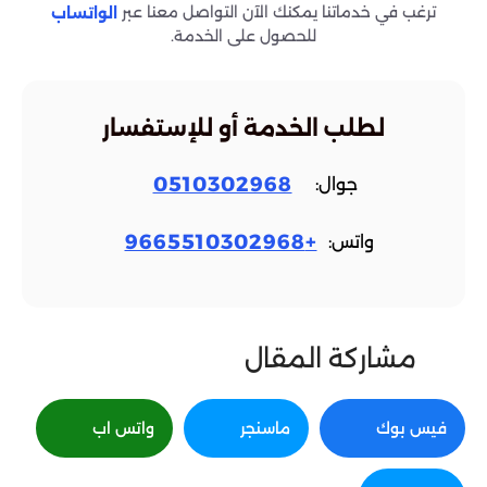
ترغب في خدماتنا يمكنك الآن التواصل معنا عبر
الواتساب
للحصول على الخدمة.
لطلب الخدمة أو للإستفسار
0510302968
جوال:
+9665510302968
واتس:
مشاركة المقال
فيس بوك
ماسنجر
واتس اب