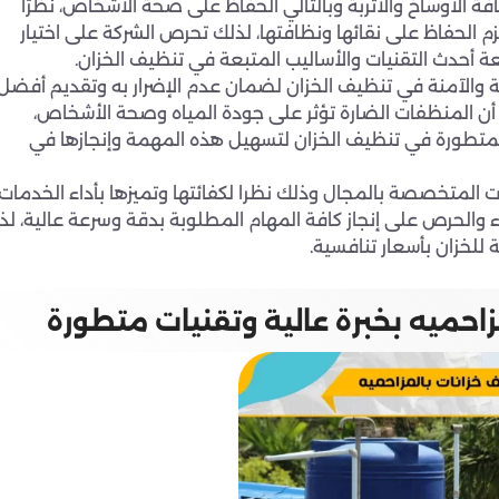
ة الأوساخ والأتربة وبالتالي الحفاظ على صحة الأشخاص، نظرًا
يلزم الحفاظ على نقائها ونظافتها، لذلك تحرص الشركة على اختيار
ة أحدث التقنيات والأساليب المتبعة في تنظيف الخزان.
 والآمنة في تنظيف الخزان لضمان عدم الإضرار به وتقديم أفضل
ن المنظفات الضارة تؤثر على جودة المياه وصحة الأشخاص،
المتطورة في تنظيف الخزان لتسهيل هذه المهمة وإنجازها في
 المتخصصة بالمجال وذلك نظرا لكفائتها وتميزها بأداء الخدمات
اء والحرص على إنجاز كافة المهام المطلوبة بدقة وسرعة عالية، لذا
لخزان بأسعار تنافسية.
احميه بخبرة عالية وتقنيات متطورة