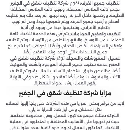
تقوم
تنظيف جميع الغرف:
شركة تنظيف شقق في الجفير
بجمع كافة الملابس المتسخة، وترتيب كافة الملابس المختلفة
النظيفة، ووضعها داخل الخزانة، ويتم ترتيبها، ثم بعد ذلك يتم تنظيف
أسطح وأرضية جميع الغرف، ويتم تلميعها جيدًا، ومن ثم ترتيب،
وتنظيم الأغراض، وتنظيفها جيدًا من وجود أي أتربة.
يتم في هذه الخدمة تنظيف كافة
تنظيف وتعقيم الحمامات:
الحمامات من الأوساخ، والبقع، والتخلص من الترسبات ويتم تنظيف،
وتعقيم السيراميك الخاص بالحمام، وأيضًا الأحواض، كما يتم علاج
جميع الانسدادات التي توجد، ويتم التعقيم أيضًا.
توفر
غسيل المفروشات والسجاد:
شركة تنظيف شقق في
خدمة تنظيف جميع السجاد الموجود بالشقة والموكيت
الجفير
أيضًا، وذلك عن طريق استخدام الأساليب المناسبة، ويتم تنظيف
الكنب، والمفروشات ويتم أيضًا تعقيمها بشكل جيد وفي النهاية
يقوم العمال برش المواد المعطرة.
مزايا شركة تنظيف شقق في الجفير
لابد من توافر بعض المزايا في هذه الشركات حتى يلجأ إليها العملاء
بكل اطمئنان، ومن أبرز هذه المزايا ما يلي:
الشركة تمتلك مجموعة كبيرة للعمل، وهي مجموعة منظمة،
حيث تم تدريبها على الأساليب المختلفة، والمتطورة في عملية
التنظيف، كما يكون العمال لديهم خبرة كافية لعدة سنوات في