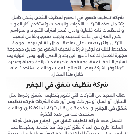
لتنظيف الشقق بشكل كامل،
شركة تنظيف شقق في الجفير
وتشمل هذه الشركات الأدوات، والمعدات وتستخدم أكثر المواد،
والمنظفات ذات فاعلية وأمان، فمع اقتراب الأعياد، والمواسم
يكون المنزل في حاجة لتنظيف، وترتيب دقيق، وشامل لجميع
الأركان، ولكن يصعب على صاحبة المنزل القيام بهذه المهمة
بمفردها، لذلك تم توفير شركات تنظيف الشقق عن طريق مجموعة
مجهزة للعمل لكافة الأمور التي يحتاج المنزل إليها وفي النهاية يتم
تسليم الشقة لامعة، ومعقمة، ونظيفة ذات رائحة جميلة وعطرة،
كما توفر الشركة بعض النصائح للعملاء وذلك ما سنتحدث عنه
خلال هذا المقال.
شركة تنظيف شقق في الجفير
هناك العديد من الشركات التي تقوم بتنظيف الشقق وغيرها مثل
المنازل، أو الفلل أو غير ذلك ومن أبرز هذه الشركات
شركة تنظيف
، والمقدمة من قبل شركة الملكة كلين، وذلك ما
شقق في الجفير
سنتحدث عنه في هذه الفقرة:
تتحمل هذه
من قبل شركة
شركة تنظيف شقق في الجفير
الملكة كلين عن المرأة عائق كبير جدًا قد تتحمله بمفردها عند
تنظيف المكان، خصوصًا إذا كانت الشقة كبيرة، وبها تفاصيل عديدة.