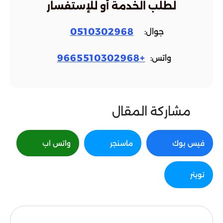
لطلب الخدمة أو للإستفسار
0510302968
جوال:
+9665510302968
واتس:
مشاركة المقال
فيس بوك
ماسنجر
واتس اب
تويتر