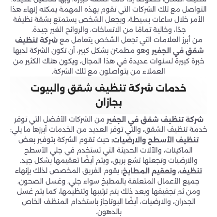
التواصل مع تلك الشركات التي تقوم بهذه المهمة يمكنه إنهاء هذا
الأمر خلال ساعات بسيطة، ويجعل الشخص يستمتع بشقة نظيفة
جدًا، وخالية تمامًا من الاتساخات، والروائح الغير جيدة.
من أبرز العلامات التي تجعل الشخص يتعامل مع
شركة تنظيف
وهو مطمئن بشكل كبير، أن تكون الشركة لديها
شقق في الجفير
خبرة كبيرة لسنوات عديدة في هذا المجال، ويكون هناك الكثير من
العملاء من يتواصلون مع تلك الشركة.
خدمات شركة تنظيف شقق والبيوت
بجازان
من الشركات الأفضل التي توفر
شركة تنظيف شقق في الجفير
خدمة تنظيف الشقق، والتي توفر العديد من الخدمات أبرزها ما يلي:
حيث تقوم الشركة بتوفير بعض
تنظيف الأسطح والارضيات:
الماكينات، والآلات الحديثة التي تستخدم في جلي الأسطح
والارضيات وتجعلها تشع بريق، ويتم أيضًا تعقيمها بشكل جيد.
يقوم الفريق المخصص لذلك بإنهاء
تنظيف، وتعقيم المطابخ:
جميع الأعمال المتعلقة بالمطبخ سواء جلي، وغسل الصحون،
ومن ثم تجفيفها وبعد ذلك يتم ترتيبها وتنظيمها، كما يتم غسل
الجدران، والارضيات، أيضًا البوتاجاز باستخدام المنظف الخاص
بالدهون.