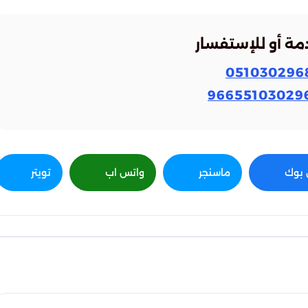
مة أو للإستفسار
051030296
بوك
ماسنجر
واتس اب
تويتر