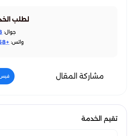
لطلب الخد
8
جوال:
+9665510302968
واتس:
مشاركة المقال
فيس 
تقيم الخدمة