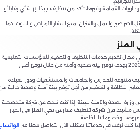
ً للجراثيم.
يات القمامة وغيرها، تأكد من تنظيفه جيدًا لإزالة أي بقايا أو
الصراصير والنمل والفئران لمنع انتشار الأمراض والتلوث. كما
لة.
الملز
في مجال تقديم خدمات التنظيف والتعقيم للمؤسسات التعليمية
والأماكن العامة في مدينة الرياض، تأسست الشركة عام 2020 بهدف توفير بيئة صحية وآمنة من خلال توفير أعلى
ف متنوعة للمدارس والجامعات والمستشفيات ودور العبادة
يير النظافة والتعقيم من أجل توفير بيئة آمنة وصحية خالية من
وزارة الصحة والآمنة للبيئة، إذا كنت تبحث عن شركة متخصصة
ميس مشيط، فإن
هي الخيار
شركة تنظيف مدارس بحي الملز
 عروضنا وخصوماتنا الخاصة.
ذا كنت ترغب في خدماتنا يمكنك الآن التواصل معنا عبر
الواتساب