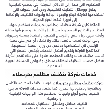
المتطورة التي تصل إلى الأماكن الضيقة التي يصعب تنظيفها
بطرق ووسائل التنظيف التقليدية، ومن أهم الأدوات التي
تستخدمها الشركة البخار والرغوة الجافة وأدوات التنظيف، بالإضافة
إلى أجهزة شفط الغبار الحديثة.
الملكة كلين
تستخدم مواد
شركة تنظيف مطاعم بحريملاء
التنظيف والتطهير المستوردة من الدول الأجنبية، وتتميز بأنها فعالة
وآمنة، فهي تزيل البقع والأوساخ الصعبة والعنيدة بسرعة وسهولة،
وفي الوقت نفسه لا تفعل ذلك، ولا تشكل أي ضرر على صحة
الإنسان لأن استخدامها مرخص من وزارة الصحة السعودية.
كما تتميز الشركة بتقديم أفضل الخدمات بأرخص الأسعار التي
تناسب مختلف فئات وفئات المجتمع، علاوة على ذلك تقدم الشركة
أفضل خدمات التنظيف لمختلف مناطق وضواحي المملكة العربية
السعودية.
خدمات شركة تنظيف مطاعم بحريملاء
تقوم بتنظيف المطاعم بالكامل
شركة تنظيف مطاعم بحريملاء
وعناصرها ومحتوياتها الأخرى، كما تشمل خدمات الشركة ما يلي:
تنظيف جميع أنواع واجهات المطاعم مثل الواجهات الزجاجية
والرخامية.
تنظيف مداخل ومناطق الاستقبال للمطاعم.
تنظيف جدران وجدران وممرات المطعم.