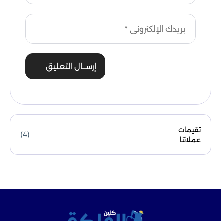
إرســال التعليق
تقيمات
(4)
عملائنا