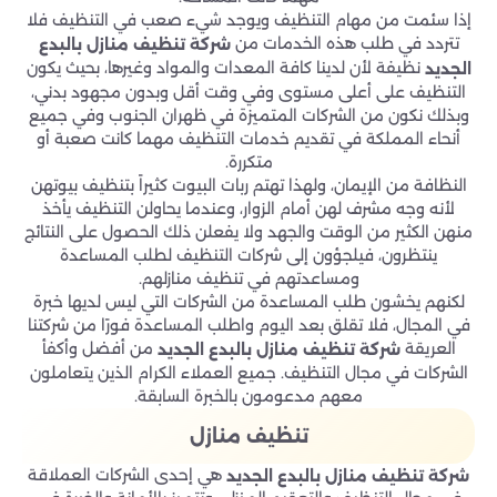
إذا سئمت من مهام التنظيف ويوجد شيء صعب في التنظيف فلا
تتردد في طلب هذه الخدمات من
شركة تنظيف منازل
بالبدع
نظيفة لأن لدينا كافة المعدات والمواد وغيرها، بحيث يكون
الجديد
التنظيف على أعلى مستوى وفي وقت أقل وبدون مجهود بدني،
وبذلك نكون من الشركات المتميزة في ظهران الجنوب وفي جميع
أنحاء المملكة في تقديم خدمات التنظيف مهما كانت صعبة أو
متكررة.
النظافة من الإيمان، ولهذا تهتم ربات البيوت كثيراً بتنظيف بيوتهن
لأنه وجه مشرف لهن أمام الزوار، وعندما يحاولن التنظيف يأخذ
منهن الكثير من الوقت والجهد ولا يفعلن ذلك الحصول على النتائج
ينتظرون، فيلجؤون إلى شركات التنظيف لطلب المساعدة
ومساعدتهم في تنظيف منازلهم.
لكنهم يخشون طلب المساعدة من الشركات التي ليس لديها خبرة
في المجال، فلا تقلق بعد اليوم واطلب المساعدة فورًا من شركتنا
العريقة
من أفضل وأكفأ
شركة تنظيف منازل
بالبدع الجديد
الشركات في مجال التنظيف. جميع العملاء الكرام الذين يتعاملون
معهم مدعومون بالخبرة السابقة.
تنظيف منازل
هي إحدى الشركات العملاقة
شركة تنظيف منازل
بالبدع الجديد