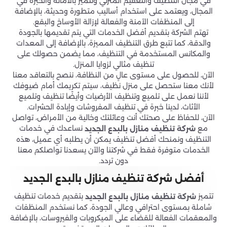
في مجال التنظيف والتعقيم المنزلي وتتميز بالأمانة والخبرة في
المجال، ويعتمد على استخدام أساليب متطورة وحديثة، بالإضافة
إلى المنظفات الآمنة والفعالة لإزالة الأوساخ والبقع.
تهتم الشركة بتقديم أفضل الخدمات التي يتم تقديمها بالجودة
والدقة، كما تتبع طرق التنظيف المميزة، بالإضافة إلى المعدات
والمكانس المستخدمة في التنظيف، مما يضمن حصولك على
تنظيف مثالي لزوايا المنزل.
الآن، للحصول على مستوى عالٍ من النظافة، ننصح بالتعاقد معنا
لأنك معنا ستحصل على منزل نظيف، سيتم تكريمك أمام ضيوفك
لأننا نعمل على تلميع وتنظيف الأرضيات وأيضًا تنظيف وتلميع
الأثاث، لدينا خبرة في تنظيف المفروشات وإبادة الحشرات.
الآن، للحفاظ على صحتك أنت وعائلتك وخالية من الأمراض، تواصل
مع
نساعدك في خدمات
شركة تنظيف منازل
بالبدع الجديد
التنظيف ونمنحك أفضل تنظيف يمكن أن يطلبه أي عميل، هذه
الخدمات متوفرة فقط في شركتنا والآن يسعدنا تواصلكم معنا
دون تردد.
أفضل شركة تنظيف منازل بالبدع الجديد
تتميز
بتقديم خدمات تنظيف
شركة تنظيف منازل
بالبدع الجديد
شاملة بمستوى احترافي وعالي الجودة، كما نستخدم المنظفات
والمعقمات الفعالة للقضاء على الميكروبات والفيروسات، بالإضافة