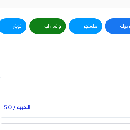
بوك
ماسنجر
واتس اب
تويتر
/ 5.0
التقييم