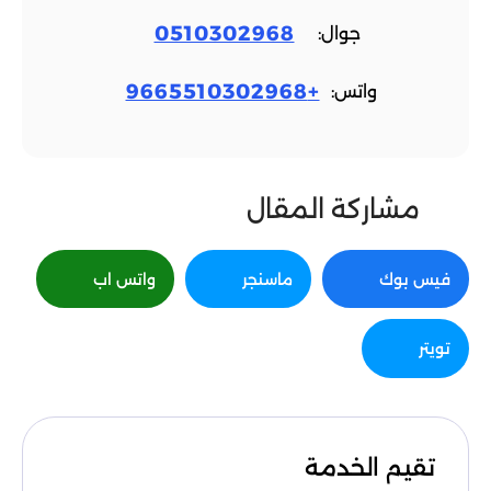
0510302968
جوال:
+9665510302968
واتس:
مشاركة المقال
فيس بوك
ماسنجر
واتس اب
تويتر
تقيم الخدمة