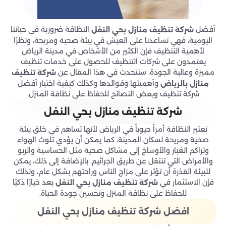
أفضل
النظافة ضرورية في حياتنا
شركة تنظيف منازل بحي
النفل
اليومية، فهي تساعدنا على العيش في بيئة صحية ومريحة، ونظرًا
لأهمية التنظيف فإن الكثير من الأشخاص في مدينة الرياض
يعتمدون على شركات التنظيف للحصول على خدمات تنظيف
مميزة وعالية الجودة، سنتحدث في هذا المقال عن
شركة تنظيف
وأهميتها وفوائدها وكذلك كيفية اختيار أفضل
منازل بالرياض
شركة تنظيف وبعض النصائح للحفاظ على نظافة المنزل.
شركة تنظيف منازل بحي
النفل
تعتبر النظافة أمراً حيوياً في الرياض لأنها تساهم في خلق بيئة
صحية ومريحة لسكان المدينة، كما يمكن أن يؤدي تلوث الهواء
وتراكم الغبار والأوساخ إلى مشاكل صحية مثل الحساسية والربو
والأمراض التي تنتقل عن طريق الجراثيم. بالإضافة إلى ذلك، يمكن
للبيئة القذرة أن تؤثر على مزاج الناس وراحتهم بشكل عام، ولذلك
فإن الاستثمار في
يعد خيارًا ذكيًا
شركة تنظيف منازل بحي
النفل
للحفاظ على نظافة المنزل وتحسين جودة الحياة.
افضل شركة تنظيف منازل بحي النفل