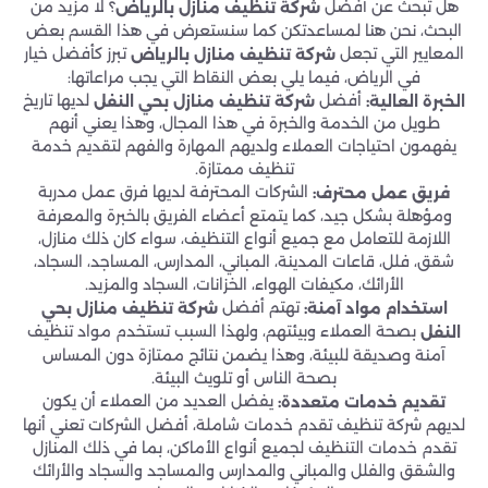
هل تبحث عن أفضل
؟ لا مزيد من
شركة تنظيف منازل بالرياض
البحث، نحن هنا لمساعدتكن كما سنستعرض في هذا القسم بعض
المعايير التي تجعل
تبرز كأفضل خيار
شركة تنظيف منازل بالرياض
في الرياض، فيما يلي بعض النقاط التي يجب مراعاتها:
أفضل
لديها تاريخ
الخبرة العالية:
شركة تنظيف منازل بحي
النفل
طويل من الخدمة والخبرة في هذا المجال، وهذا يعني أنهم
يفهمون احتياجات العملاء ولديهم المهارة والفهم لتقديم خدمة
تنظيف ممتازة.
الشركات المحترفة لديها فرق عمل مدربة
فريق عمل محترف:
ومؤهلة بشكل جيد، كما يتمتع أعضاء الفريق بالخبرة والمعرفة
اللازمة للتعامل مع جميع أنواع التنظيف، سواء كان ذلك منازل،
شقق، فلل، قاعات المدينة، المباني، المدارس، المساجد، السجاد،
الأرائك، مكيفات الهواء، الخزانات، السجاد والمزيد.
تهتم أفضل
استخدام مواد آمنة:
شركة تنظيف منازل بحي
بصحة العملاء وبيئتهم، ولهذا السبب تستخدم مواد تنظيف
النفل
آمنة وصديقة للبيئة، وهذا يضمن نتائج ممتازة دون المساس
بصحة الناس أو تلويث البيئة.
يفضل العديد من العملاء أن يكون
تقديم خدمات متعددة:
لديهم شركة تنظيف تقدم خدمات شاملة، أفضل الشركات تعني أنها
تقدم خدمات التنظيف لجميع أنواع الأماكن، بما في ذلك المنازل
والشقق والفلل والمباني والمدارس والمساجد والسجاد والأرائك