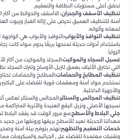
تحقق أعلى مستويات النظافة والتعقيم.
تنظيف الأسقف والجدران:
الاأسقف والحوائط من أكثر ا
آمنة للتنظيف العميق نحرص على إزالة الغبار وبيوت ال
لمعانه وألوانه.
تنظيف النوافذ والأبواب:
النوافذ والأبواب هي الواجهة 
باستخدام أدوات حديثة تمنحها بريقًا يدوم سواء كانت ز
الزوايا.
غسيل السجاد والموكيت:
السجاد والموكيت من أكثر الأج
التي تخترق الألياف بعمق لتزيل الأوساخ وتترك السجاد ن
تنظيف المطابخ والحمامات:
المطابخ والحمامات تحتاج د
نستخدم مواد آمنة ومعقمات قوية للقضاء على البكتيريا 
والأجهزة الداخلية.
تنظيف المجالس والستائر:
المجالس والستائر تعكس أنا
نسيجها الأصلي وتزيل البقع العنيدة والأتربة المتراكمة مم
جلي البلاط والأسطح:
مع مرور الوقت قد يفقد البلاط ل
معداتنا الحديثة نعيد للأسطح بريقها ورونقها من جديد دو
خدمات التعقيم والتطهير:
نهتم بتوفير بيئة آمنة وصحي
وتقنيات معتمدة للقضاء على الجراثيم والميكروبات مما ي