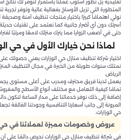
تقليدية بل نطور أسلوب عملنا باستمرار لنوفر لك نتائج
المتطورة التي تزيل الأوساخ بفعالية عالية وتوفر تجربة 
نولي اهتمامًا كبيرًا باختيار منتجات تنظيف آمنة وصديقة 
أسرتك دون أي أضرار جانبية كما نعتمد على تقنيات حديثة
حتى في أصعب الزوايا مما يترك منزلك لامعًا ومرتبًا لفترا
لماذا نحن خيارك الأول في حي الو
اختيار شركة تنظيف منازل حي الوزارات يعني حصولك على 
نمتلك سنوات طويلة من الخبرة في مجال التنظيف المنزل
الرياض.
يعمل لدينا فريق محترف ومدرب على أعلى مستوى يجمع ب
تمامًا كيفية التعامل مع مختلف أنواع الأسطح والمفرو
إضافة إلى ذلك نوفر خدماتنا على مدار الساعة لنكون دا
المرونة إلى جانب أسعارنا التنافسية وجودتنا الفائقة تجعل
حي الوزارات.
عروض وخصومات مميزة لعملائنا في حي ا
في شركة تنظيف منازل حي الوزارات نحرص دائمًا على أ