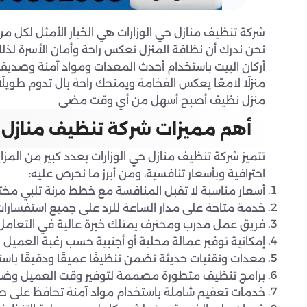
شركة تنظيف منازل حي الوزارات هي الخيار الأمثل لكل 
نحن ندرك أن نظافة المنزل تعكس راحة وأمان الأسرة 
أركان البيت باستخدام أحدث المعدات ومواد آمنة وصدي
منزلًا لامعًا يعكس الفخامة ويمنحك راحة بال تدوم طويل
منزل نظيف أصبح أسهل من أي وقت مضى
أهم مميزات شركة تنظيف منازل ح
تتميز شركة تنظيف منازل حي الوزارات بعدد كبير من المزا
احترافية وبأسعار تنافسية، ومن أبرز ما نحرص عليه:
أسعار مناسبة لا تقبل المنافسة مع خطط مرنة تلبي مختلف
خدمة متاحة على مدار الساعة للرد على جميع استفسارات
فريق عمل مدرب ومحترف يمتلك خبرة عالية في التعامل
إمكانية توفير عمالة محلية أو أجنبية حسب رغبة العميل 
معدات وتقنيات حديثة تضمن تنظيفًا عميقًا ودقيقًا باست
برامج تنظيف متطورة مصممة لتوفير وقت العميل وضم
خدمات تعقيم شاملة باستخدام مواد آمنة تحافظ على صح