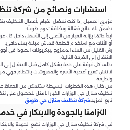
استشارات ونصائح من شركة تنظيف
عزيزي العميل، إذا كنت تفضل القيام بأعمال التنظيف ب
تضمن لك نتائج فعّالة ونظافة تدوم طويلًا:
ابدأ دائمًا بإزالة الغبار من الأعلى إلى الأسفل داخل كل
أو الأثاث مع استخدام قطعة قماش مبللة بماء دافئ.
رش القليل من الماء الممزوج ببيكربونات الصودا في أجواء
الانتقال إلى الغرفة التالية.
نظف كل غرفة على حدة بشكل كامل قبل الانتقال إلى الأ
لا تنسَ تغيير أغطية الأسرة والمفروشات بانتظام فهي من 
ونظيفة.
من خلال هذه الخطوات البسيطة ستتمكن من الحفاظ على 
تنظيف منازل حي الوزارات الخيار الأمثل للحصول على تن
تابع المزيد:
شركة تنظيف منازل حي طويق
التزامنا بالجودة والابتكار في خد
في شركة تنظيف منازل حي الوزارات نضع الجودة والابتكا