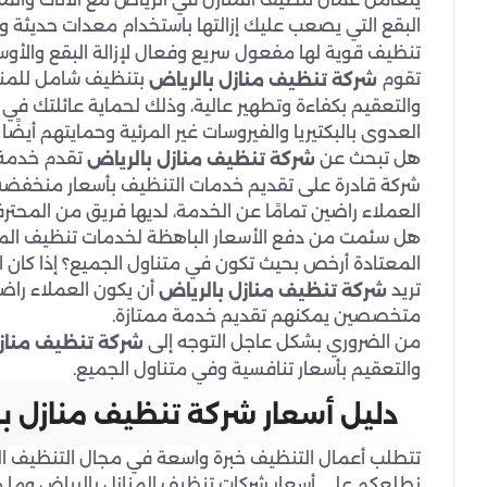
البقع التي يصعب عليك إزالتها باستخدام معدات حديثة
تنظيف قوية لها مفعول سريع وفعال لإزالة البقع والأوساخ
تقوم
بتنظيف شامل للمنازل
شركة تنظيف منازل بالرياض
والتعقيم بكفاءة وتطهير عالية، وذلك لحماية عائلتك في ا
العدوى بالبكتيريا والفيروسات غير المرئية وحمايتهم أيضًا
هل تبحث عن
تقدم خدمة ت
شركة تنظيف منازل بالرياض
شركة قادرة على تقديم خدمات التنظيف بأسعار منخفضة
العملاء راضين تمامًا عن الخدمة، لديها فريق من المحت
هل سئمت من دفع الأسعار الباهظة لخدمات تنظيف المناز
المعتادة أرخص بحيث تكون في متناول الجميع؟ إذا كان ال
تريد
أن يكون العملاء راضي
شركة تنظيف منازل بالرياض
متخصصين يمكنهم تقديم خدمة ممتازة.
من الضروري بشكل عاجل التوجه إلى
شركة تنظيف منازل
والتعقيم بأسعار تنافسية وفي متناول الجميع.
دليل أسعار شركة تنظيف منازل ب
تتطلب أعمال التنظيف خبرة واسعة في مجال التنظيف العا
نطلعكم على أسعار شركات تنظيف المنازل بالرياض وما هي أفضل 5 شركات تنظيف بالريا