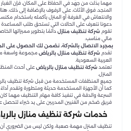
مهما بذلت من جهد في الحفاظ على المكان، فإن الغبار وال
المنجد، فوق الأثاث، على الرفوف بالإضافة إلى ذلك، هن
والانتعاش في الغرفة أو المنزل بأكمله باستخدام مكن
دعونا نتعرف على الحالات التي تستحق طلب المساعدة
تقوم
دائمًا بتطوير مميزاتها ا
شركة تنظيف منازل
مالي مناسب.
بمجرد الاتصال بالشركة، نضمن لك الحصول على المزاي
تقدم
مجموعة واسعة من ا
شركة تنظيف منازل بالرياض
العربية السعودية.
تعتمد
على أحدث المنظف
شركة تنظيف منازل بالرياض
المنزل.
جميع المنظفات المستخدمة من قبل شركة تنظيف بالريا
كما أن الأجهزة المستخدمة حديثة ومتطورة وتقدم أداءً س
السرعة والدقة في تنفيذ كافة مهام التنظيف مهما كان ح
فريق ضخم من الفنيين المدربين على يد خبراء لتحصل
خدمات شركة تنظيف منازل بالري
تنظيف المنزل مهمة صعبة، ولكن ليس من الضروري أن 