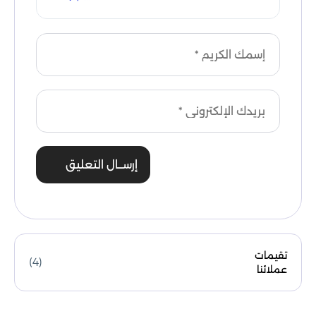
إرســال التعليق
تقيمات
(4)
عملائنا