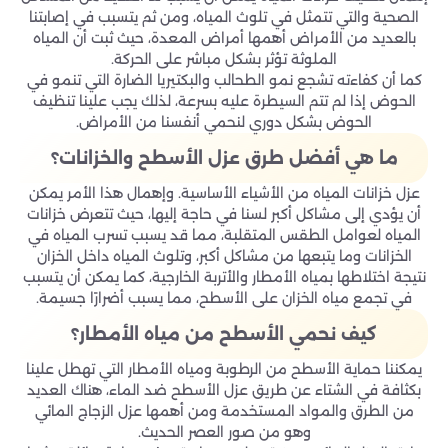
الصحية والتي تتمثل في تلوث المياه، ومن ثم يتسبب في إصابتنا
بالعديد من الأمراض أهمها أمراض المعدة، حيث ثبت أن المياه
الملوثة تؤثر بشكل مباشر على الحركة.
كما أن كفاءته تشجع نمو الطحالب والبكتيريا الضارة التي تنمو في
الحوض إذا لم تتم السيطرة عليه بسرعة، لذلك يجب علينا تنظيف
الحوض بشكل دوري لنحمي أنفسنا من الأمراض.
ما هي أفضل طرق عزل الأسطح والخزانات؟
عزل خزانات المياه من الأشياء الأساسية. وإهمال هذا الأمر يمكن
أن يؤدي إلى مشاكل أكبر لسنا في حاجة إليها، حيث تتعرض خزانات
المياه لعوامل الطقس المتقلبة، مما قد يسبب تسرب المياه في
الخزانات وما يتبعها من مشاكل أكبر، وتلوث المياه داخل الخزان
نتيجة اختلاطها بمياه الأمطار والأتربة الخارجية، كما يمكن أن يتسبب
في تجمع مياه الخزان على الأسطح، مما يسبب أضرارًا جسيمة.
كيف نحمي الأسطح من مياه الأمطار؟
يمكننا حماية الأسطح من الرطوبة ومياه الأمطار التي تهطل علينا
بكثافة في الشتاء عن طريق عزل الأسطح ضد الماء، هناك العديد
من الطرق والمواد المستخدمة ومن أهمها عزل الزجاج المائي
وهو من صور العصر الحديث.