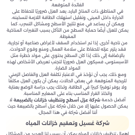
الفائدة المتوقعة.
في المناطق ذات المناخ البارد، يعد العزل ضروريًا للحفاظ على
الحرارة داخل المبنى، وتقليل استهلاك الطاقة اللازمة لتسخينه،
ويمكن أن يساعد في منع تثليج الأسطح ومشاكل التسرب، كما
يمكن للعزل أيضًا حماية السطح من التآكل بسبب التغيرات المناخية
المفرطة.
من ناحية أخرى، إذا تم استخدام السقف لأغراض صناعية أو تجارية،
فقد يلزم عزله للحفاظ على سلامة العمال ومنع وقوع الحوادث،
بالإضافة إلى ذلك إذا كان السطح يحتوي على مواد خطرة مثل
الأسبستوس، فسيكون العزل ضروريًا لتجنب تعريض الأشخاص لهذه
المواد الضارة.
ومع ذلك، يجب أن تؤخذ في الاعتبار تكلفة العزل والفاصل الزمني
للربحية المتوقعة. في بعض الحالات، يمكن أن يكون العزل مكلفًا
ولا يوفر توفيرًا كبيرًا في الطاقة، ولذلك يجب دراسة الوضع بعناية
واتخاذ القرار المناسب بناء على المعايير المناسبة.
أفضل خدمة
لا
شركة عزل أسطح وتنظيف خزانات بالضبيعة
يمكن الحصول عليها إلا من خلال شركة عزل أسطح بالضبيعة حيث
أننا أفضل شركة في هذا المجال.
شركة غسيل وتعقيم خزانات المياه
إهمال تنظيف خزانات المياه يمكن أن يسبب لنا العديد من المشاكل