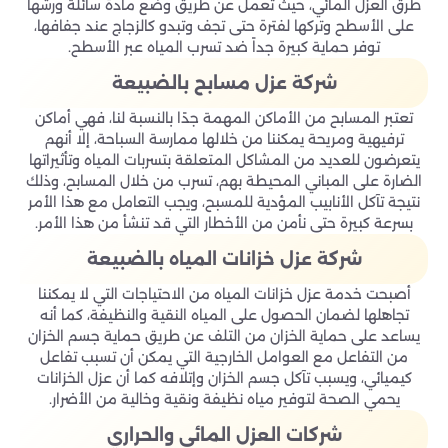
طرق العزل المائي، حيث تعمل عن طريق وضع مادة سائلة ورشها
على الأسطح وتركها لفترة حتى تجف وتبدو كالزجاج عند جفافها،
توفر حماية كبيرة جداً ضد تسرب المياه عبر الأسطح.
شركة عزل مسابح بالضبيعة
تعتبر المسابح من الأماكن المهمة جدًا بالنسبة لنا، فهي أماكن
ترفيهية ومريحة يمكننا من خلالها ممارسة السباحة، إلا أنهم
يتعرضون للعديد من المشاكل المتعلقة بتسربات المياه وتأثيراتها
الضارة على المباني المحيطة بهم، تسرب من خلال المسابح، وذلك
نتيجة تآكل الأنابيب المؤدية للمسبح، ويجب التعامل مع هذا الأمر
بسرعة كبيرة حتى نأمن من الأخطار التي قد تنشأ من هذا الأمر.
شركة عزل خزانات المياه بالضبيعة
أصبحت خدمة عزل خزانات المياه من الاحتياجات التي لا يمكننا
تجاهلها لضمان الحصول على المياه النقية والنظيفة، كما أنه
يساعد على حماية الخزان من التلف عن طريق حماية جسم الخزان
من التفاعل مع العوامل الخارجية التي يمكن أن تسبب تفاعل
كيميائي، ويسبب تآكل جسم الخزان وإتلافه كما أن عزل الخزانات
يحمي الصحة لتوفير مياه نظيفة ونقية وخالية من الأضرار.
شركات العزل المائي والحراري