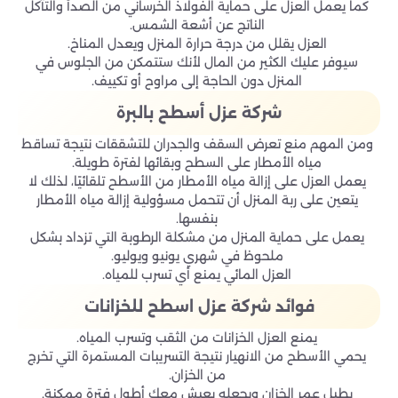
كما يعمل العزل على حماية الفولاذ الخرساني من الصدأ والتآكل
الناتج عن أشعة الشمس.
العزل يقلل من درجة حرارة المنزل ويعدل المناخ.
سيوفر عليك الكثير من المال لأنك ستتمكن من الجلوس في
المنزل دون الحاجة إلى مراوح أو تكييف.
شركة عزل أسطح بالبرة
ومن المهم منع تعرض السقف والجدران للتشققات نتيجة تساقط
مياه الأمطار على السطح وبقائها لفترة طويلة.
يعمل العزل على إزالة مياه الأمطار من الأسطح تلقائيًا، لذلك لا
يتعين على ربة المنزل أن تتحمل مسؤولية إزالة مياه الأمطار
بنفسها.
يعمل على حماية المنزل من مشكلة الرطوبة التي تزداد بشكل
ملحوظ في شهري يونيو ويوليو.
العزل المائي يمنع أي تسرب للمياه.
فوائد شركة عزل اسطح للخزانات
يمنع العزل الخزانات من الثقب وتسرب المياه.
يحمي الأسطح من الانهيار نتيجة التسريبات المستمرة التي تخرج
من الخزان.
يطيل عمر الخزان ويجعله يعيش معك أطول فترة ممكنة.