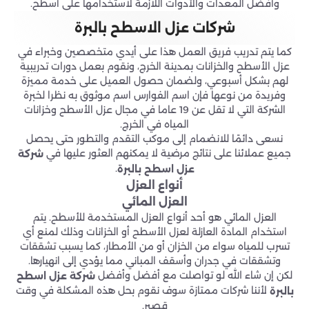
وأفضل المعدات والأدوات اللازمة لاستخدامها على أسطح.
شركات عزل الاسطح بالبرة
كما يتم تدريب فريق العمل هذا على أيدي متخصصين وخبراء في
عزل الأسطح والخزانات بمدينة الخرج، ونقوم بعمل دورات تدريبية
لهم بشكل أسبوعي، ولضمان حصول العميل على خدمة مميزة
وفريدة من نوعها فإن اسم الفوارس اسم موثوق به نظرا لخبرة
الشركة التي لا تقل عن 19 عاما في مجال عزل الأسطح وخزانات
المياه في الخرج.
نسعى دائمًا للانضمام إلى موكب التقدم والتطور حتى يحصل
جميع عملائنا على نتائج مرضية لا يمكنهم العثور عليها في
شركة
.
عزل اسطح بالبرة
أنواع العزل
العزل المائي
العزل المائي هو أحد أنواع العزل المستخدمة للأسطح. يتم
استخدام المادة العازلة لعزل الأسطح أو الخزانات وذلك لمنع أي
تسرب للمياه سواء من الخزان أو من الأمطار، كما يسبب تشققات
وتشققات في جدران وأسقف المباني مما يؤدي إلى انهيارها.
لكن إن شاء الله لو تواصلت مع أفضل وأفضل
شركة عزل اسطح
لأننا شركات ممتازة سوف نقوم بحل هذه المشكلة في وقت
بالبرة
قصير.