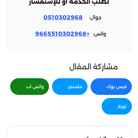
لطلب الخدمة أو للإستفسار
0510302968
جوال:
+9665510302968
واتس:
مشاركة المقال
فيس بوك
ماسنجر
واتس اب
تويتر