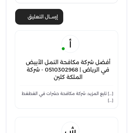
إرســال التعليق
أ
أفضل شركة مكافحة النمل الأبيض
في الرياض | 0510302968 - شركة
الملكة كلين
[…] تابع المزيد: شركة مكافحة حشرات في الغطغط
[…]
ش