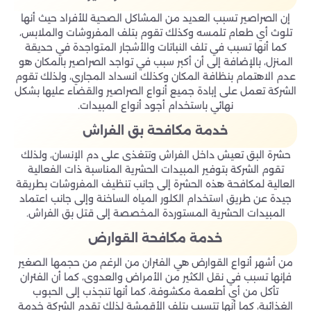
إن الصراصير تسبب العديد من المشاكل الصحية للأفراد حيث أنها
تلوث أي طعام تلمسه وكذلك تقوم بتلف المفروشات والملابس،
كما أنها تسبب في تلف النباتات والأشجار المتواجدة في حديقة
المنزل، بالإضافة إلى أن أكبر سبب في تواجد الصراصير بالمكان هو
عدم الاهتمام بنظافة المكان وكذلك انسداد المجاري، ولذلك تقوم
الشركة تعمل على إبادة جميع أنواع الصراصير والقضاء عليها بشكل
نهائي باستخدام أجود أنواع المبيدات.
خدمة مكافحة بق الفراش
حشرة البق تعيش داخل الفراش وتتغذى على دم الإنسان، ولذلك
تقوم الشركة بتوفير المبيدات الحشرية المناسبة ذات الفعالية
العالية لمكافحة هذه الحشرة إلى جانب تنظيف المفروشات بطريقة
جيدة عن طريق استخدام الكلور المياه الساخنة وإلى جانب اعتماد
المبيدات الحشرية المستوردة المخصصة إلى قتل بق الفراش.
خدمة مكافحة القوارض
من أشهر أنواع القوارض هي الفئران من الرغم من حجمها الصغير
فإنها تسبب في نقل الكثير من الأمراض والعدوى، كما أن الفئران
تأكل من أي أطعمة مكشوفة، كما أنها تنجذب إلى الحبوب
الغذائية، كما أنها تتسبب بتلف الأقمشة لذلك تقدم الشركة خدمة