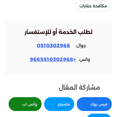
مكافحة حشرات
لطلب الخدمة أو للإستفسار
0510302968
جوال:
+9665510302968
واتس:
مشاركة المقال
فيس بوك
ماسنجر
واتس اب