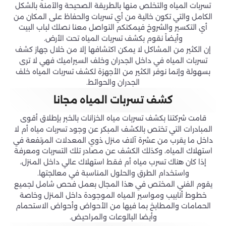
تسربات المياه والتخلص منها بالطريقة الصحيحة والآمنة بالشكل
الكامل والتي تكون خالية من أي تسربات والحفاظ على المكان من
أي التكسير والشروخ فيمكنكم التواصل معنا نصلك لباب البيت
وأيضاً نقوم بكشف تسربات المياه تحت الأرض.
إن الكثير من المشاكل لا يمكن اكتشافها إلا من خلال جهاز كشف
تسربات المياه في داخل الجدران وخلف السيراميك فهي لا ترى
بسهولة وإنما نوفر الكثير من الأجهزة لكشف تسربات المياه خلف
الجدران والحوائط.
كشف تسربات المياه مجانا
قامت شركتنا بكشف تسربات مياه الخزانات بالخبر بإطلاق أقوى
المبادرات التي تختص بالكشف المبكر عن وجود تسربات مياه أم لا
داخل ما يقرب من عشرة آلاف منزل ذوي المعدلات المرتفعة في
استهلاك المياه، وكذلك الكشف عن مصادر تلك التسربات ومعرفة
إذا كان هناك تسرب مياه أم فقط استهلاك عالي داخل المنزل،
واستخدام الطرق والحلول المناسبة في معالجتها.
يقوم الفني المختص في هذا المجال بعمل فحص شامل لجميع
خطوط أنابيب ومواسير المياه الموجودة داخل المنزل وخاصة
الحمامات والمطابخ بما فيها من الأحواض وأحواض الاستحمام
وأيضا البالوعات والمراحيض.