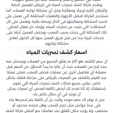
وتقدم شركة كشف تسربات المياه في الرياض للعميل الدقة
والإتقان الكبير لإيجاد ومعالجة وحل أي مشكلة تواجه العملاء، كما
تستخدم الشركة افضل الأجهزة والتقنيات المختلفة التي تعمل على
تحديد المشكلة ومعالجتها في الحال وبدقة عالية، وتعمل على كل
المشكلات التي نتجت عن تسربات المياه، وإيجاد حل فعال لتخطي
تلك المشكلة التي حدثت بسبب التسرب، ويحصل العميل أيضا على
خدمات كبيرة جدا من قبل فريق العمل منها كل الحلول لعلاج
مشكلة تواجهه.
اسعار كشف تسربات المياه
أن سعر الكشف هو أكثر ما يقلق الجميع من العملاء، ويتساءل عنه
عدد كبير من العملاء، حيث أن غالبا ما يبدأ التساؤل عن السعر قبل
معرفة أي تفاصيل أخرى عن عمليات فحص التسرب، فنحن عملنا
عند القيام بالكشف عن التسربات بالرياض على مراعاة قلقك بشكل
خاص، عكس جميع شركات كشف تسربات المياه التي تقوم
باستغلالك إلا أننا نقدم لك أرخص تكلفة لفحص أي تسربات يمكن
أن توجد في أي مكان خاص بك.
نحن لا نوفر لك سعر موحد وثابت، بل أن تكلفة يتم تحديدها بناء
على عدة عوامل مثل حجم التسرب وهل حجمه محدود أو
متشعب، ولا يوجد مكان للقلق عند تعاملك مع أفضل شركة كشف