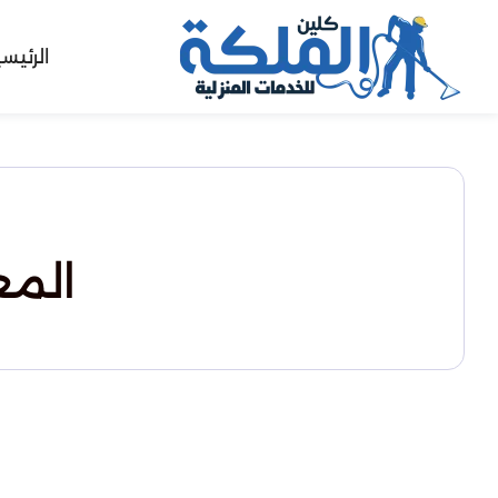
الرئيس
المع